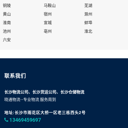
铜陵
马鞍山
芜湖
黄山
宿州
滁州
淮南
宣城
蚌埠
池州
亳州
淮北
六安
联系我们
长沙物流公司、长沙货运公司、长沙仓储物流
晓通物流--专业物流 服务周到
地址:长沙市雨花区大桥一区老三栋西头2号
13469459697