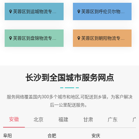
芙蓉区到运城物流专线_价格实惠「全境到达」
芙蓉区到呼伦贝尔物流专线_快速响应「省事省心」
芙蓉区到盘锦物流专线_多少一吨「托运省心」
芙蓉区到朝阳物流专线_专线快运「收费介绍」
长沙到全国城市服务网点
服务网络覆盖国内300多个城市和地区,可配送到乡镇，为客户解决
后一公里配送服务。
安徽
北京
福建
甘肃
广东
广
阜阳
合肥
安庆