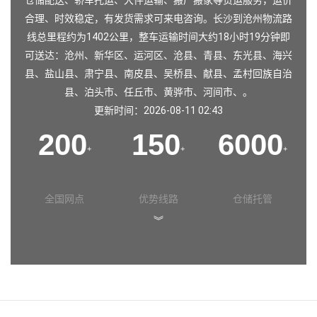
仓储配送、轿车托运、大件运输、搬厂搬家等货运服务，运价
合理、时效稳定，有发货需求可来电咨询。长沙到沧州物流路
线总里程约为1402公里，整车运输时间大约18小时19分钟即
可送达：沧州、新华区、运河区、沧县、青县、东光县、海兴
县、盐山县、肃宁县、南皮县、吴桥县、献县、孟村回族自治
县、泊头市、任丘市、黄骅市、河间市、。
更新时间：2026-08-11 02:43
200
150
6000
+
+
+
全国网点
优势线路
仓储托管
︾